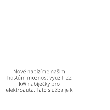
Nově nabízíme našim
hostům možnost využití 22
kW nabíječky pro
elektroauta. Tato služba je k
dispozici všem
návštěvníkům. Více
informací na hotelové