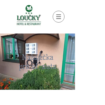
Nabíječka
pro el. auta